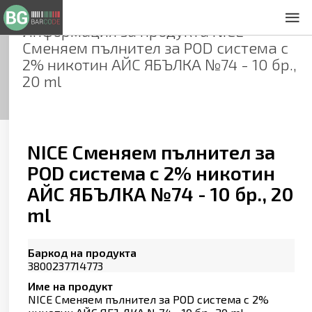
Информация за продукта
NICE
За нас
Сменяем пълнител за POD система с
Общи условия
2% никотин АЙС ЯБЪЛКА №74 - 10 бр.,
Декларация за проверителност
20 ml
Заснемане на продукти
Контакти
NICE Сменяем пълнител за
POD система с 2% никотин
АЙС ЯБЪЛКА №74 - 10 бр., 20
ml
Баркод на продукта
3800237714773
Име на продукт
NICE Сменяем пълнител за POD система с 2%