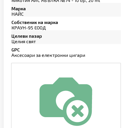
никотин АЙС ЯБЪЛКА №74 - 10 бр., 20 ml
Марка
НАЙС
Собственик на марка
КРАУН-95 ЕООД
Целеви пазар
Целия свят
GPC
Аксесоари за електронни цигари