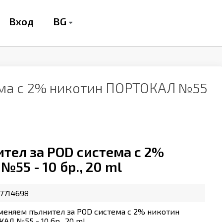
BG
Вход
ема с 2% никотин ПОРТОКАЛ №55
тел за POD система с 2%
55 - 10 бр., 20 ml
7714698
меняем пълнител за POD система с 2% никотин
АЛ №55 - 10 бр., 20 ml