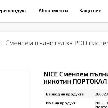
ри продукт
Абонаменти
Защо ние
CE Сменяем пълнител за POD сист
NICE Сменяем пълни
никотин ПОРТОКАЛ №
Баркод на продукта
380023
Име на продукт
NICE С
ПОРТОК