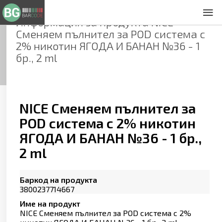
Информация за продукта
NICE
За нас
Сменяем пълнител за POD система с
Общи условия
2% никотин ЯГОДА И БАНАН №36 - 1
Декларация за проверителност
бр., 2 ml
Заснемане на продукти
Контакти
NICE Сменяем пълнител за
POD система с 2% никотин
ЯГОДА И БАНАН №36 - 1 бр.,
2 ml
Баркод на продукта
3800237714667
Име на продукт
NICE Сменяем пълнител за POD система с 2%