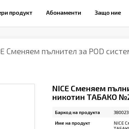
ри продукт
Абонаменти
Защо ние
CE Сменяем пълнител за POD систе
NICE Сменяем пълни
никотин ТАБАКО №25 
Баркод на продукта
380023
Име на продукт
NICE С
ТАБАКО