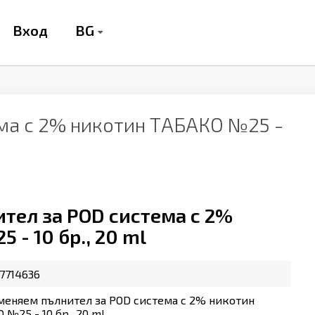
BG
Вход
ма с 2% никотин ТАБАКО №25 -
тел за POD система с 2%
- 10 бр., 20 ml
7714636
меняем пълнител за POD система с 2% никотин
 №25 - 10 бр., 20 ml