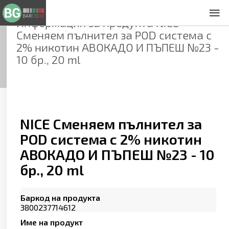
Информация за продукта
NICE
За нас
Сменяем пълнител за POD система с
Общи условия
2% никотин АВОКАДО И ПЪПЕШ №23 -
Декларация за проверителност
10 бр., 20 ml
Заснемане на продукти
Контакти
NICE Сменяем пълнител за
POD система с 2% никотин
АВОКАДО И ПЪПЕШ №23 - 10
бр., 20 ml
Баркод на продукта
3800237714612
Име на продукт