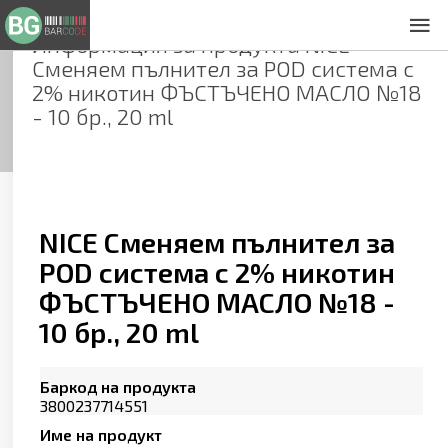
Информация за продукта
NICE
За нас
Сменяем пълнител за POD система с
Общи условия
2% никотин ФЪСТЪЧЕНО МАСЛО №18
Декларация за проверителност
- 10 бр., 20 ml
Заснемане на продукти
Контакти
NICE Сменяем пълнител за
POD система с 2% никотин
ФЪСТЪЧЕНО МАСЛО №18 -
10 бр., 20 ml
Баркод на продукта
3800237714551
Име на продукт