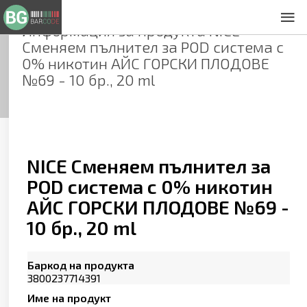
Информация за продукта
NICE
За нас
Сменяем пълнител за POD система с
Общи условия
0% никотин АЙС ГОРСКИ ПЛОДОВЕ
Декларация за проверителност
№69 - 10 бр., 20 ml
Заснемане на продукти
Контакти
NICE Сменяем пълнител за
POD система с 0% никотин
АЙС ГОРСКИ ПЛОДОВЕ №69 -
10 бр., 20 ml
Баркод на продукта
3800237714391
Име на продукт