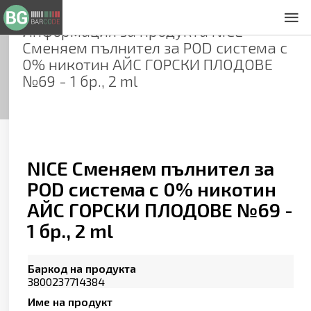
Информация за продукта
NICE
За нас
Сменяем пълнител за POD система с
Общи условия
0% никотин АЙС ГОРСКИ ПЛОДОВЕ
Декларация за проверителност
№69 - 1 бр., 2 ml
Заснемане на продукти
Контакти
NICE Сменяем пълнител за
POD система с 0% никотин
АЙС ГОРСКИ ПЛОДОВЕ №69 -
1 бр., 2 ml
Баркод на продукта
3800237714384
Име на продукт