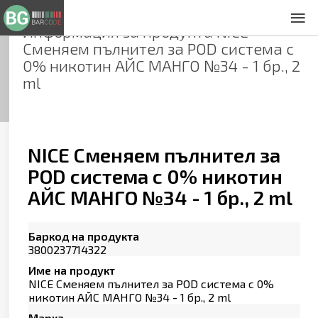
Информация за продукта
NICE
За нас
Сменяем пълнител за POD система с
Общи условия
0% никотин АЙС МАНГО №34 - 1 бр., 2
Декларация за проверителност
ml
Заснемане на продукти
Контакти
NICE Сменяем пълнител за
POD система с 0% никотин
АЙС МАНГО №34 - 1 бр., 2 ml
Баркод на продукта
3800237714322
Име на продукт
NICE Сменяем пълнител за POD система с 0%
никотин АЙС МАНГО №34 - 1 бр., 2 ml
Марка