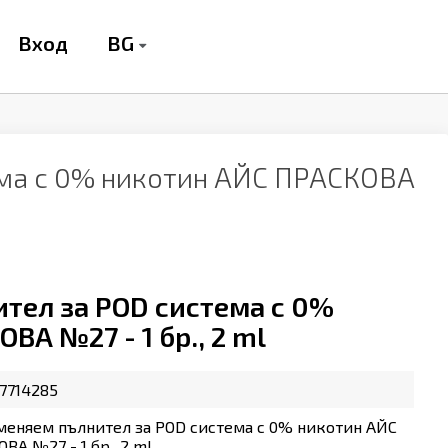
BG
Вход
ема с 0% никотин АЙС ПРАСКОВА
тел за POD система с 0%
А №27 - 1 бр., 2 ml
7714285
меняем пълнител за POD система с 0% никотин АЙС
ВА №27 - 1 бр., 2 ml