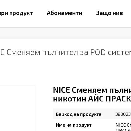
ри продукт
Абонаменти
Защо ние
CE Сменяем пълнител за POD сист
NICE Сменяем пълни
никотин АЙС ПРАСКОВ
Баркод на продукта
380023
Име на продукт
NICE С
ПРАСКО