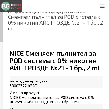
Информация за продукта
NICE
За нас
Сменяем пълнител за POD система с
Общи условия
0% никотин АЙС ГРОЗДЕ №21 - 1 бр., 2
Декларация за проверителност
ml
Заснемане на продукти
Контакти
NICE Сменяем пълнител за
POD система с 0% никотин
АЙС ГРОЗДЕ №21 - 1 бр., 2 ml
Баркод на продукта
3800237714247
Име на продукт
NICE Сменяем пълнител за POD система с 0%
никотин АЙС ГРОЗДЕ №21 - 1 бр., 2 ml
Марка