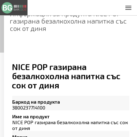
Информация за продукта
NICE POP
За нас
газирана безалкохолна напитка със
Общи условия
сок от диня
Декларация за проверителност
Заснемане на продукти
Контакти
NICE POP газирана
безалкохолна напитка със
сок от диня
Баркод на продукта
3800237714100
Име на продукт
NICE POP газирана безалкохолна напитка със сок
от диня
Марка