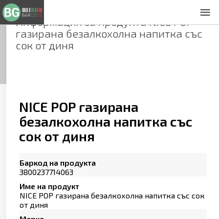
Информация за продукта
NICE POP
За нас
газирана безалкохолна напитка със
Общи условия
сок от диня
Декларация за проверителност
Заснемане на продукти
Контакти
NICE POP газирана
безалкохолна напитка със
сок от диня
Баркод на продукта
3800237714063
Име на продукт
NICE POP газирана безалкохолна напитка със сок
от диня
Марка