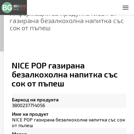
Информация за продукта
NICE POP
За нас
газирана безалкохолна напитка със
Общи условия
сок от пъпеш
Декларация за проверителност
Заснемане на продукти
Контакти
NICE POP газирана
безалкохолна напитка със
сок от пъпеш
Баркод на продукта
3800237714056
Име на продукт
NICE POP газирана безалкохолна напитка със сок
от пъпеш
Марка