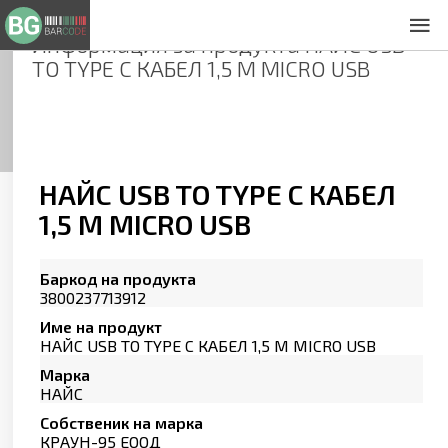
Информация за продукта
НАЙС USB
За нас
TO TYPE C КАБЕЛ 1,5 М MICRO USB
Общи условия
Декларация за проверителност
Заснемане на продукти
Контакти
НАЙС USB TO TYPE C КАБЕЛ
1,5 М MICRO USB
Баркод на продукта
3800237713912
Име на продукт
НАЙС USB TO TYPE C КАБЕЛ 1,5 М MICRO USB
Марка
НАЙС
Собственик на марка
КРАУН-95 ЕООД