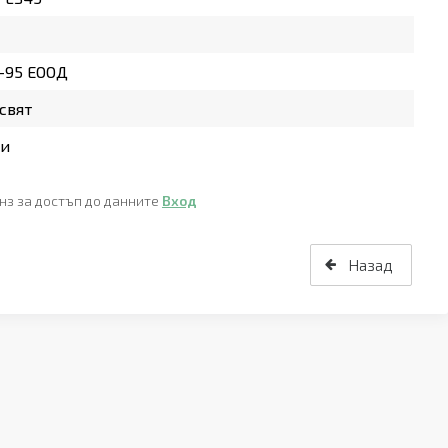
-95 ЕООД
свят
ни
нз за достъп до данните
Вход
Назад