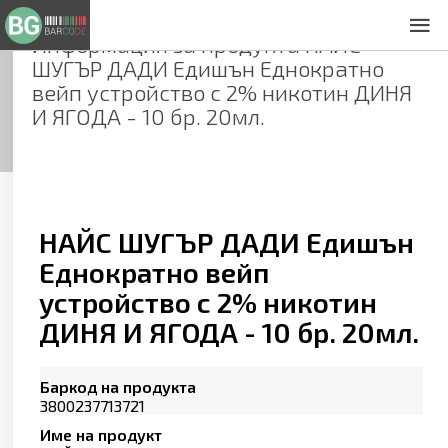
Информация за продукта
НАЙС
За нас
ШУГЪР ДАДИ Едишън Еднократно
Общи условия
вейп устройство с 2% никотин ДИНЯ
Декларация за проверителност
И ЯГОДА - 10 бр. 20мл.
Заснемане на продукти
Контакти
НАЙС ШУГЪР ДАДИ Едишън
Еднократно вейп
устройство с 2% никотин
ДИНЯ И ЯГОДА - 10 бр. 20мл.
Баркод на продукта
3800237713721
Име на продукт