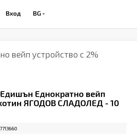
BG
Вход
о вейп устройство с 2%
Едишън Еднократно вейп
икотин ЯГОДОВ СЛАДОЛЕД - 10
7713660