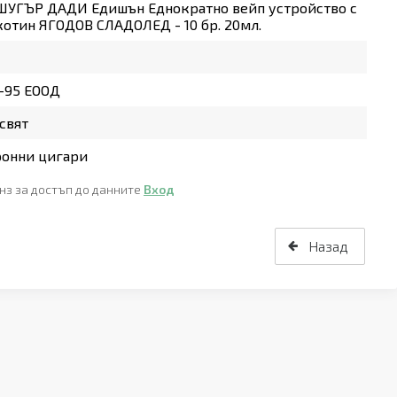
ШУГЪР ДАДИ Едишън Еднократно вейп устройство с
отин ЯГОДОВ СЛАДОЛЕД - 10 бр. 20мл.
-95 ЕООД
свят
ронни цигари
нз за достъп до данните
Вход
Назад