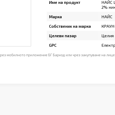
Име на продукт
НАЙС 
2% ник
Марка
НАЙС
Собственик на марка
КРАУН
Целеви пазар
Целия 
GPC
Елект
рез мобилното приложение БГ Баркод или чрез закупуване на лице