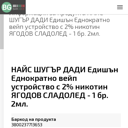
Информация за продукта
НАЙС
За нас
ШУГЪР ДАДИ Едишън Еднократно
Общи условия
вейп устройство с 2% никотин
Декларация за проверителност
ЯГОДОВ СЛАДОЛЕД - 1 бр. 2мл.
Заснемане на продукти
Контакти
НАЙС ШУГЪР ДАДИ Едишън
Еднократно вейп
устройство с 2% никотин
ЯГОДОВ СЛАДОЛЕД - 1 бр.
2мл.
Баркод на продукта
3800237713653