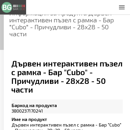
Информация за продукта
Дървен
За нас
интерактивен пъзел с рамка - Бар
Общи условия
"Cubo" - Причудливи - 28х28 - 50
Декларация за проверителност
части
Заснемане на продукти
Контакти
Дървен интерактивен пъзел
с рамка - Бар "Cubo" -
Причудливи - 28х28 - 50
части
Баркод на продукта
3800237170241
Име на продукт
Дървен интерактивен пъзел с рамка - Бар "Cubo"