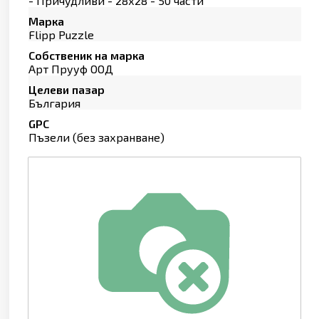
- Причудливи - 28х28 - 50 части
Марка
Flipp Puzzle
Собственик на марка
Арт Прууф ООД
Целеви пазар
България
GPC
Пъзели (без захранване)