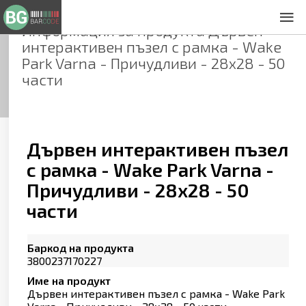
Информация за продукта
Дървен
За нас
интерактивен пъзел с рамка - Wake
Общи условия
Park Varna - Причудливи - 28х28 - 50
Декларация за проверителност
части
Заснемане на продукти
Контакти
Дървен интерактивен пъзел
с рамка - Wake Park Varna -
Причудливи - 28х28 - 50
части
Баркод на продукта
3800237170227
Име на продукт
Дървен интерактивен пъзел с рамка - Wake Park