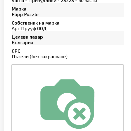
Varna - Причудливи - 28х28 - 50 части
Марка
Flipp Puzzle
Собственик на марка
Арт Прууф ООД
Целеви пазар
България
GPC
Пъзели (без захранване)