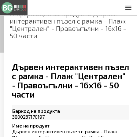
Информация за продукта
Дървен
За нас
интерактивен пъзел с рамка - Плаж
Общи условия
"Централен" - Правоъгълни - 16х16 -
Декларация за проверителност
50 части
Заснемане на продукти
Контакти
Дървен интерактивен пъзел
с рамка - Плаж "Централен"
- Правоъгълни - 16х16 - 50
части
Баркод на продукта
3800237170197
Име на продукт
Дървен интерактивен пъзел с рамка - Плаж