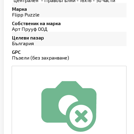
"Централен" - Правоъгълни - 16х16 - 50 части
Марка
Flipp Puzzle
Собственик на марка
Арт Прууф ООД
Целеви пазар
България
GPC
Пъзели (без захранване)