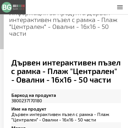
Информация за продукта
Дървен
За нас
интерактивен пъзел с рамка - Плаж
Общи условия
"Централен" - Овални - 16х16 - 50
Декларация за проверителност
части
Заснемане на продукти
Контакти
Дървен интерактивен пъзел
с рамка - Плаж "Централен"
- Овални - 16х16 - 50 части
Баркод на продукта
3800237170180
Име на продукт
Дървен интерактивен пъзел с рамка - Плаж
"Централен" - Овални - 16х16 - 50 части
Марка