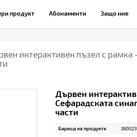
ри продукт
Абонаменти
Защо ние
рвен интерактивен пъзел с рамка 
ти
Дървен интерактиве
Сефарадската синаго
части
Баркод на продукта
380023