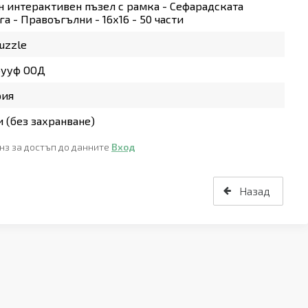
 интерактивен пъзел с рамка - Сефарадската
га - Правоъгълни - 16х16 - 50 части
Puzzle
рууф ООД
рия
 (без захранване)
нз за достъп до данните
Вход
Назад