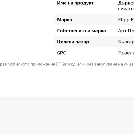
Име на продукт
Дървен
синаго
Марка
Flipp 
Собственик на марка
Арт П
Целеви пазар
Бълга
GPC
Пъзели
рез мобилното приложение БГ Баркод или чрез закупуване на лице