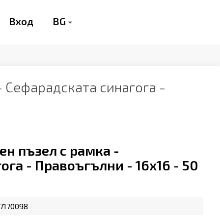
BG
Вход
- Сефарадската синагога -
н пъзел с рамка -
га - Правоъгълни - 16х16 - 50
7170098