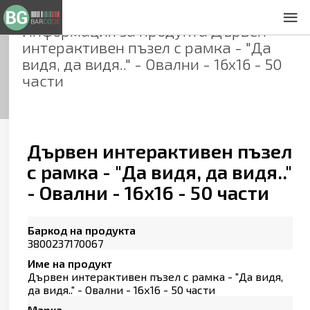
Информация за продукта
Дървен
За нас
интерактивен пъзел с рамка - "Да
Общи условия
видя, да видя.." - Овални - 16х16 - 50
Декларация за проверителност
части
Заснемане на продукти
Контакти
Дървен интерактивен пъзел
с рамка - "Да видя, да видя.."
- Овални - 16х16 - 50 части
Баркод на продукта
3800237170067
Име на продукт
Дървен интерактивен пъзел с рамка - "Да видя,
да видя.." - Овални - 16х16 - 50 части
Марка