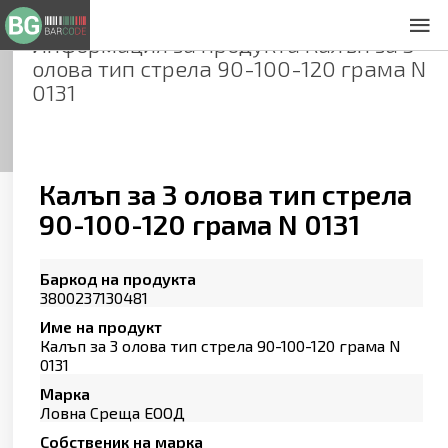
Информация за продукта
Калъп за 3
За нас
олова тип стрела 90-100-120 грама N
Общи условия
0131
Декларация за проверителност
Заснемане на продукти
Контакти
Калъп за 3 олова тип стрела
90-100-120 грама N 0131
Баркод на продукта
3800237130481
Име на продукт
Калъп за 3 олова тип стрела 90-100-120 грама N
0131
Марка
Ловна Среща ЕООД
Собственик на марка