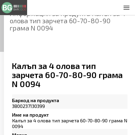
Информация за продукта
Калъп за 4
За нас
олова тип зарчета 60-70-80-90
Общи условия
грама N 0094
Декларация за проверителност
Заснемане на продукти
Контакти
Калъп за 4 олова тип
зарчета 60-70-80-90 грама
N 0094
Баркод на продукта
3800237130399
Име на продукт
Калъп за 4 олова тип зарчета 60-70-80-90 грама N
0094
Марка