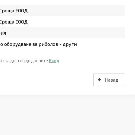
 Среща ЕООД
 Среща ЕООД
рия
о оборудване за риболов - други
нз за достъп до данните
Вход
Назад