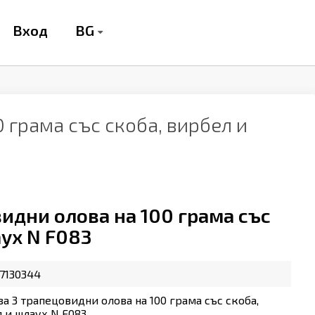
BG
Вход
 грама със скоба, вирбел и
видни олова на 100 грама със
аух N F083
7130344
за 3 трапецовидни олова на 100 грама със скоба,
 и шлаух N F083