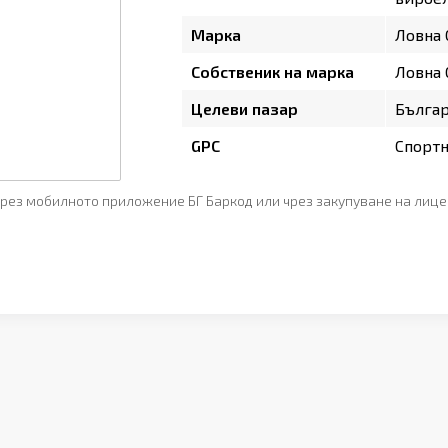
Марка
Ловна
Собственик на марка
Ловна
Целеви пазар
Бълга
GPC
Спортн
рез мобилното приложение БГ Баркод или чрез закупуване на лице