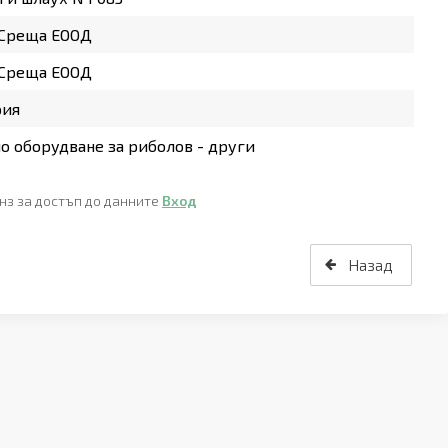
 Среща ЕООД
 Среща ЕООД
рия
о оборудване за риболов - други
нз за достъп до данните
Вход
Назад