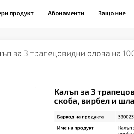
ри продукт
Абонаменти
Защо ние
ъп за 3 трапецовидни олова на 100
Калъп за 3 трапецо
скоба, вирбел и шл
Баркод на продукта
380023
Име на продукт
Калъп 
вирбел