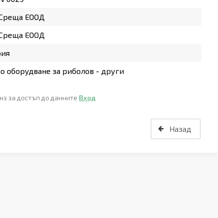
 Среща ЕООД
 Среща ЕООД
рия
о оборудване за риболов - други
нз за достъп до данните
Вход
Назад