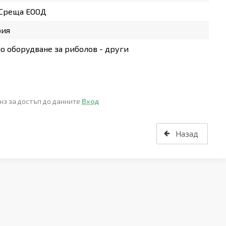
 Среща ЕООД
рия
о оборудване за риболов - други
нз за достъп до данните
Вход
Назад