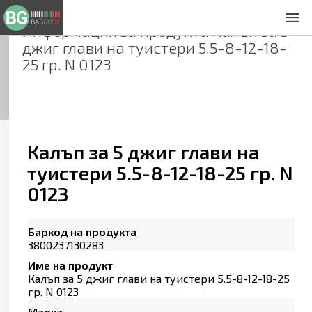
Информация за продукта
Калъп за 5
За нас
джиг глави на туистери 5.5-8-12-18-
Общи условия
25 гр. N 0123
Декларация за проверителност
Заснемане на продукти
Контакти
Калъп за 5 джиг глави на
туистери 5.5-8-12-18-25 гр. N
0123
Баркод на продукта
3800237130283
Име на продукт
Калъп за 5 джиг глави на туистери 5.5-8-12-18-25
гр. N 0123
Марка