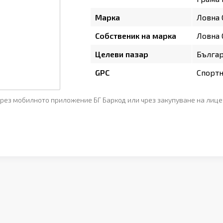
Марка
Ловна
Собственик на марка
Ловна
Целеви пазар
Бълга
GPC
Спортн
рез мобилното приложение БГ Баркод или чрез закупуване на лице