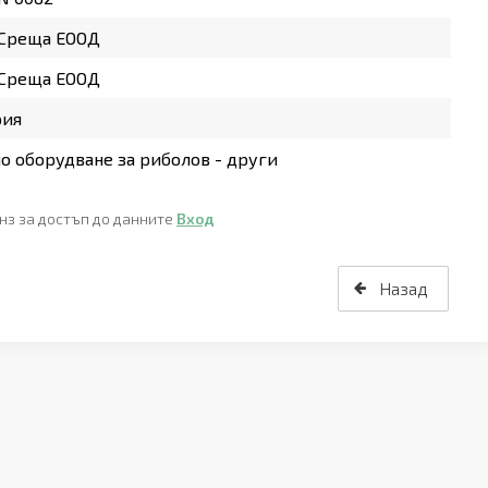
 Среща ЕООД
 Среща ЕООД
рия
о оборудване за риболов - други
нз за достъп до данните
Вход
Назад