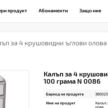
ри продукт
Абонаменти
Защо ние
лъп за 4 крушовидни ъглови олова
Калъп за 4 крушови
100 грама N 0086
Баркод на продукта
380023
Име на продукт
Калъп 
0086