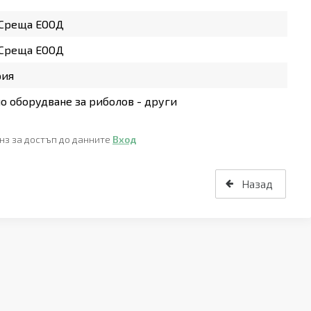
 Среща ЕООД
 Среща ЕООД
рия
о оборудване за риболов - други
нз за достъп до данните
Вход
Назад