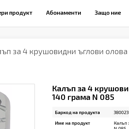
ри продукт
Абонаменти
Защо ние
ъп за 4 крушовидни ъглови олова 
Калъп за 4 крушови
140 грама N 085
Баркод на продукта
380023
Име на продукт
Калъп 
N 085