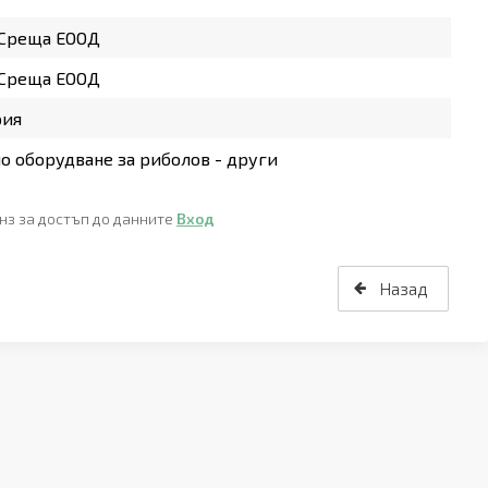
 Среща ЕООД
 Среща ЕООД
рия
о оборудване за риболов - други
нз за достъп до данните
Вход
Назад