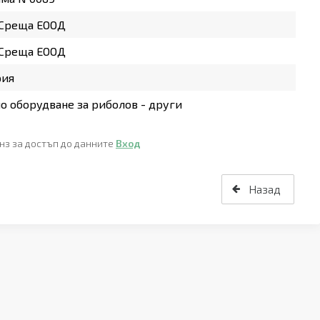
 Среща ЕООД
 Среща ЕООД
рия
о оборудване за риболов - други
нз за достъп до данните
Вход
Назад