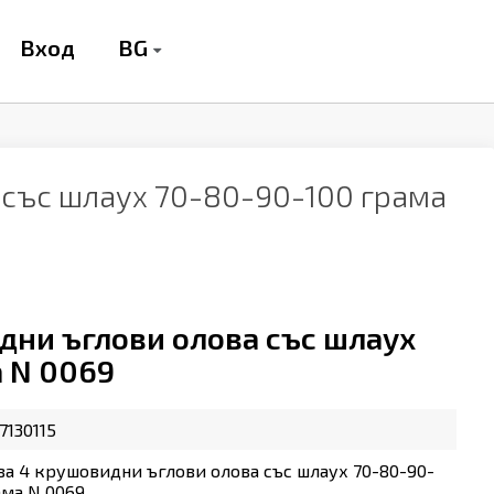
BG
Вход
 със шлаух 70-80-90-100 грама
дни ъглови олова със шлаух
 N 0069
7130115
за 4 крушовидни ъглови олова със шлаух 70-80-90-
ама N 0069