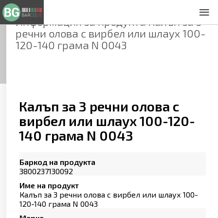
Информация за продукта
Калъп за 3
За нас
речни олова с вирбел или шлаух 100-
Общи условия
120-140 грама N 0043
Декларация за проверителност
Заснемане на продукти
Контакти
Калъп за 3 речни олова с
вирбел или шлаух 100-120-
140 грама N 0043
Баркод на продукта
3800237130092
Име на продукт
Калъп за 3 речни олова с вирбел или шлаух 100-
120-140 грама N 0043
Марка