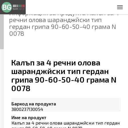
Информация за продукта
Калъп за 4
За нас
речни олова шаранджйски тип
Общи условия
гердан грипа 90-60-50-40 грама N
Декларация за проверителност
0078
Заснемане на продукти
Контакти
Калъп за 4 речни олова
шаранджйски тип гердан
грипа 90-60-50-40 грама N
0078
Баркод на продукта
3800237130054
Име на продукт
Калъп за 4 речни олова шаранджйски тип гердан