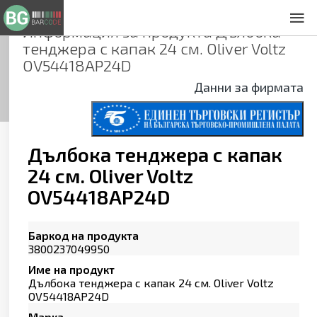
Информация за продукта
Дълбока
За нас
тенджера с капак 24 см. Oliver Voltz
Общи условия
OV54418AP24D
Декларация за проверителност
Данни за фирмата
Заснемане на продукти
Контакти
Дълбока тенджера с капак
24 см. Oliver Voltz
OV54418AP24D
Баркод на продукта
3800237049950
Име на продукт
Дълбока тенджера с капак 24 см. Oliver Voltz
OV54418AP24D
Марка