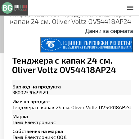
Информация за продукта
Тенджера с
За нас
капак 24 см. Oliver Voltz OV54418AP24
Общи условия
Данни за фирмата
Декларация за проверителност
Заснемане на продукти
Контакти
Тенджера с капак 24 см.
Oliver Voltz OV54418AP24
Баркод на продукта
3800237049929
Име на продукт
Тенджера с капак 24 см. Oliver Voltz OV54418AP24
Марка
Гама Електроникс
Собственик на марка
Гама Електроникс ООД