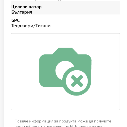
Целеви пазар
България
GPC
Тенджери/Тигани
Повече информация за продукта може да получите
чрез мобилното приложение БГ Баркод или чрез