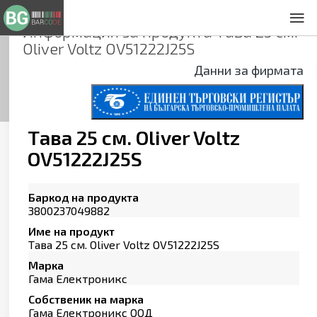
Информация за продукта
Тава 25 см.
За нас
Oliver Voltz OV51222J25S
Общи условия
Данни за фирмата
Декларация за проверителност
Заснемане на продукти
Контакти
Тава 25 см. Oliver Voltz
OV51222J25S
Баркод на продукта
3800237049882
Име на продукт
Тава 25 см. Oliver Voltz OV51222J25S
Марка
Гама Електроникс
Собственик на марка
Гама Електроникс ООД