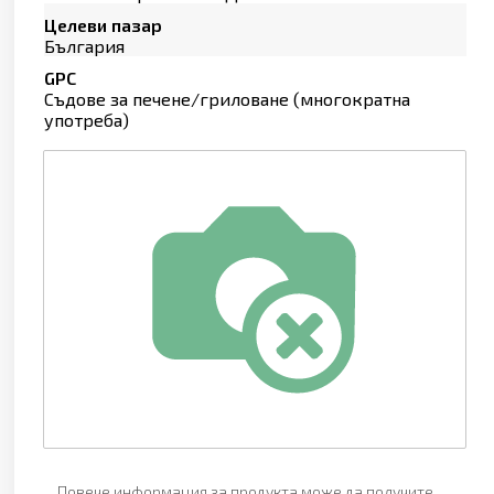
Целеви пазар
България
GPC
Съдове за печене/гриловане (многократна
употреба)
Повече информация за продукта може да получите