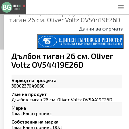
Информация за продукта
Дълбок
За нас
тиган 26 см. Oliver Voltz OV54419E26D
Общи условия
Данни за фирмата
Декларация за проверителност
Заснемане на продукти
Контакти
Дълбок тиган 26 см. Oliver
Voltz OV54419E26D
Баркод на продукта
3800237049868
Име на продукт
Дълбок тиган 26 см. Oliver Voltz OV54419E26D
Марка
Гама Електроникс
Собственик на марка
Гама Електроникс ООД