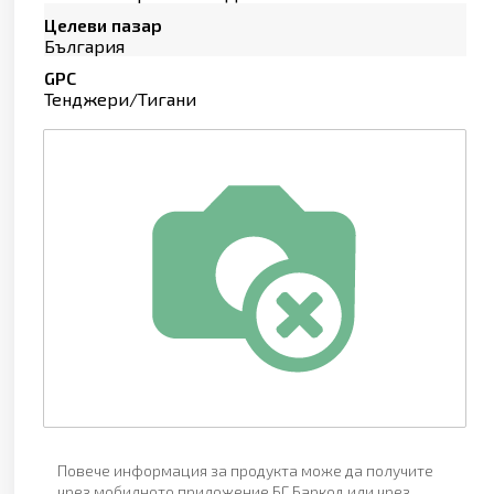
Целеви пазар
България
GPC
Тенджери/Тигани
Повече информация за продукта може да получите
чрез мобилното приложение БГ Баркод или чрез