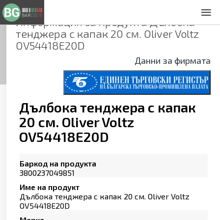
Информация за продукта
Дълбока
За нас
тенджера с капак 20 см. Oliver Voltz
Общи условия
OV54418E20D
Декларация за проверителност
Данни за фирмата
Заснемане на продукти
Контакти
Дълбока тенджера с капак
20 см. Oliver Voltz
OV54418E20D
Баркод на продукта
3800237049851
Име на продукт
Дълбока тенджера с капак 20 см. Oliver Voltz
OV54418E20D
Марка