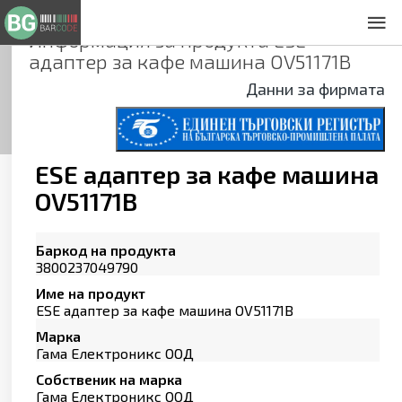
Информация за продукта
ESE
За нас
адаптер за кафе машина OV51171B
Общи условия
Данни за фирмата
Декларация за проверителност
Заснемане на продукти
Контакти
ESE адаптер за кафе машина
OV51171B
Баркод на продукта
3800237049790
Име на продукт
ESE адаптер за кафе машина OV51171B
Марка
Гама Електроникс ООД
Собственик на марка
Гама Електроникс ООД