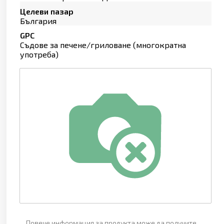
Целеви пазар
България
GPC
Съдове за печене/гриловане (многократна
употреба)
Повече информация за продукта може да получите