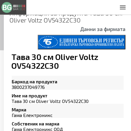
Информация за продукта
Тава 30 см
За нас
Oliver Voltz OV54322C30
Общи условия
Данни за фирмата
Декларация за проверителност
Заснемане на продукти
Контакти
Тава 30 см Oliver Voltz
OV54322C30
Баркод на продукта
3800237049776
Име на продукт
Тава 30 см Oliver Voltz OV54322C30
Марка
Гама Електроникс
Собственик на марка
Гама Електроникс ООД