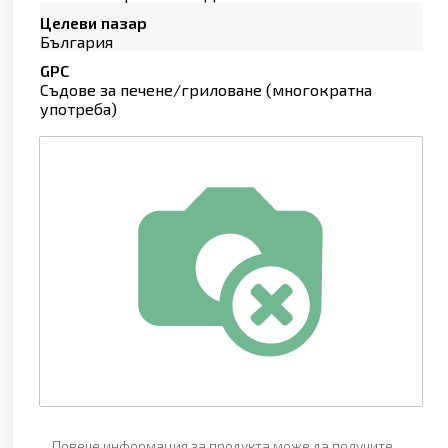
Целеви пазар
България
GPC
Съдове за печене/гриловане (многократна
употреба)
Повече информация за продукта може да получите