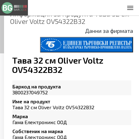
Информация за продукта
Тава 32 см
За нас
Oliver Voltz OV54322B32
Общи условия
Данни за фирмата
Декларация за проверителност
Заснемане на продукти
Контакти
Тава 32 см Oliver Voltz
OV54322B32
Баркод на продукта
3800237049752
Име на продукт
Тава 32 см Oliver Voltz OV54322B32
Марка
Гама Електроникс ООД
Собственик на марка
Гама Електроникс ООД