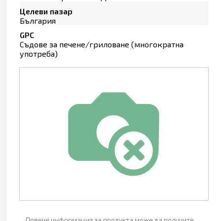
Целеви пазар
България
GPC
Съдове за печене/гриловане (многократна
употреба)
Повече информация за продукта може да получите