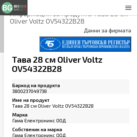
Информация за продукта
Тава 28 см
За нас
Oliver Voltz OV54322B28
Общи условия
Данни за фирмата
Декларация за проверителност
Заснемане на продукти
Контакти
Тава 28 см Oliver Voltz
OV54322B28
Баркод на продукта
3800237049738
Име на продукт
Тава 28 см Oliver Voltz OV54322B28
Марка
Гама Електроникс ООД
Собственик на марка
Гама Електроникс ООД