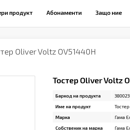
ри продукт
Абонаменти
Защо ние
тер Oliver Voltz OV51440H
Тостер Oliver Voltz
Баркод на продукта
38002
Име на продукт
Тостер
Марка
Гама Е
Собственик на марка
Гама Е