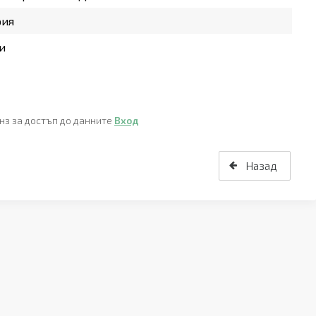
рия
и
нз за достъп до данните
Вход
Назад