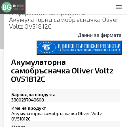
Информация за продукта
За нас
Акумулаторна самобръсначка Oliver
Общи условия
Voltz OV51812C
Декларация за проверителност
Данни за фирмата
Заснемане на продукти
Контакти
Акумулаторна
самобръсначка Oliver Voltz
OV51812C
Баркод на продукта
3800237049608
Име на продукт
Акумулаторна самобръсначка Oliver Voltz
OV51812C
Марка