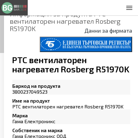
Информация за продукта
PTC
За нас
вентилаторен нагревател Rosberg
Общи условия
R51970K
Данни за фирмата
Декларация за проверителност
Заснемане на продукти
Контакти
PTC вентилаторен
нагревател Rosberg R51970K
Баркод на продукта
3800237049523
Име на продукт
PTC вентилаторен нагревател Rosberg R51970K
Марка
Гама Електроникс
Собственик на марка
Гама Електроникс ООД